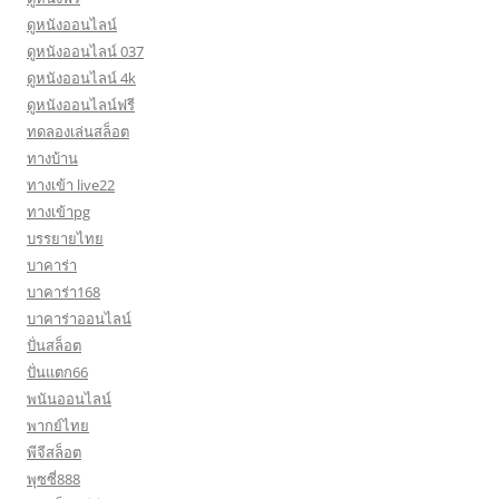
ดูหนังออนไลน์
ดูหนังออนไลน์ 037
ดูหนังออนไลน์ 4k
ดูหนังออนไลน์ฟรี
ทดลองเล่นสล็อต
ทางบ้าน
ทางเข้า live22
ทางเข้าpg
บรรยายไทย
บาคาร่า
บาคาร่า168
บาคาร่าออนไลน์
ปั่นสล็อต
ปั่นแตก66
พนันออนไลน์
พากย์ไทย
พีจีสล็อต
พุซซี่888