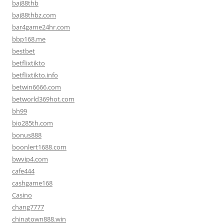
baj88thb
baj88thbz.com
bar4game24hr.com
bbp168.me
bestbet
betflixtikto
betflixtikto.info
betwin6666.com
betworld369hot.com
bh99
bio285th.com
bonus888
boonlert1688.com
bwvip4.com
cafe444
cashgame168
Casino
chang7777
chinatown888.win