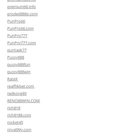
premium66.info
proded888x.com
PunPro66
PunPro66.com
PunPro777
PunPro777.com
puntaek77
Pussy888
pussy888fun
pussy888win
RateX
realflikbet.com
redkong89
RENO88WIN.COM
rich818
rich8188.com
rocket45
royal99y.com