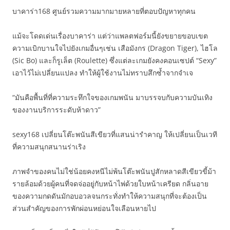
บาคาร่า168 ศูนย์รวมความมากมายหลายที่ตอบปัญหาทุกคน
แม้จะโดดเด่นเรื่องบาคาร่า แต่ว่าแพลตฟอร์มนี้ยังขยายขอบเขต
ความเบิกบานใจไปยังเกมอื่นๆเช่น เสือมังกร (Dragon Tiger), ไฮโล
(Sic Bo) และก็รูเล็ต (Roulette) ซึ่งแต่ละเกมยังคงคอนเซปต์ “Sexy”
เอาไว้ไม่เปลี่ยนแปลง ทำให้ผู้ใช้งานไม่ทราบสึกซ้ำจากจำเจ
“มันคือพื้นที่ที่ความระทึกใจของเกมพนัน มาบรรจบกับความบันเทิง
ของงานบริการระดับห้าดาว”
sexy168 เปลี่ยนโต๊ะพนันสีเขียวที่แสนน่ารำคาญ ให้เปลี่ยนเป็นเวที
ที่ความสนุกสนานร่าเริง
ภาพจำของคนไม่ใช่น้อยคงหนีไม่พ้นโต๊ะพนันปูสักหลาดสีเขียวขี้ม้า
รายล้อมด้วยผู้คนที่จดจ่ออยู่กับหน้าไพ่ด้วยใบหน้าเครียด กลิ่นอาย
ของความกดดันมักอบอวลจนกระทั่งทำให้ความสนุกที่จะต้องเป็น
ส่วนสำคัญของการพักผ่อนหย่อนใจเลือนหายไป