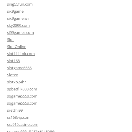
sing55fun.com
six9game
six9game.win
sky2899.com
sl99games.com
Slot
Slot Online
slot1111ok.com
slot168
slotgame6666
Slotxo
slotxo24hr
spbetflik888.com
sqgame555s.com
sqgame555s.com
sretthi99
ss168vip.com
ssc915casino.com
ssgame666 เข้าสู่ระบบ ล่าสุด