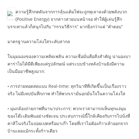
ความรู้สึกกดดันจากการลุ้นแต้มไพ่จะถูกทุเลาลงด้วยพลังบวก
(Positive Energy) จากสาวสวยบนหน้าจอ ทำให้ผู้เล่นรู้สึก
บรรเทาแล้วก็สนุกไปกับ “กรรมวิธีการ” มากยิ่งกว่าแค่ “คำตอบ”
มาตรฐานความโล่งใสระดับสากล
ในมุมมองของความเพลิดเพลิน ความเชื่อมั่นคือสิ่งสำคัญ น่ามองบา
คาร่าไม่ได้มีดีเพียงแค่รูปลักษณ์ แต่ระบบข้างหลังบ้านยังมีความ
เป็นมืออาชีพสูงมาก:
• การถ่ายทอดสดแบบ Real-time: ทุกวินาทีที่เกิดขึ้นเป็นเรื่องราว
จริง ไม่มีเทปบันทึกภาพ ทำให้พวกเรามั่นอกมั่นใจในความโล่งใส
• มุมกล้องถ่ายภาพที่นานาประการ: พวกเราสามารถเห็นทุกแง่มุม
ของโต๊ะเดิมพันอย่างชัดเจน ประสบการณ์นี้ใกล้เคียงกับการไปนั่งที่
คาสิโนจริงในปอยเปตหรือมาเก๊า โดยที่เราไม่ต้องก้าวเท้าออกจาก
บ้านเลยแม้กระทั้งก้าวเดียว