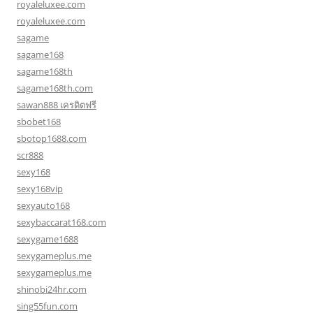
royaleluxee.com
royaleluxee.com
sagame
sagame168
sagame168th
sagame168th.com
sawan888 เครดิตฟรี
sbobet168
sbotop1688.com
scr888
sexy168
sexy168vip
sexyauto168
sexybaccarat168.com
sexygame1688
sexygameplus.me
sexygameplus.me
shinobi24hr.com
sing55fun.com