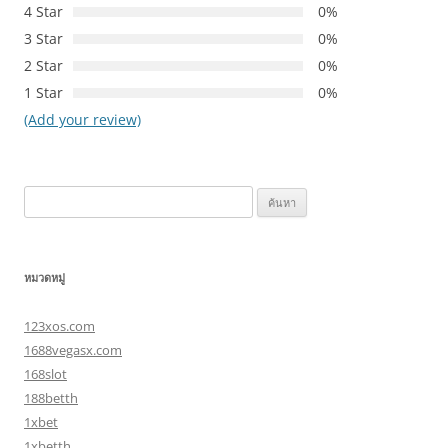
4 Star
0%
3 Star
0%
2 Star
0%
1 Star
0%
(Add your review)
ค้นหา
สำหรับ:
หมวดหมู่
123xos.com
1688vegasx.com
168slot
188betth
1xbet
1xbetth