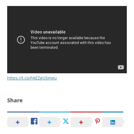
https://t.co/hkEZgU5mgu
Share