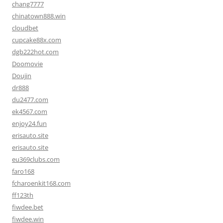
chang7777
chinatown888.win
cloudbet
cupcake88x.com
dgb222hot.com
Doomovie
Doujin
dr888
du2477.com
ek4567.com
enjoy24.fun
erisauto.site
erisauto.site
eu369clubs.com
faro168
fcharoenkit168.com
ff123th
fiwdee.bet
fiwdee.win