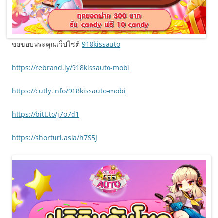
ขอขอบพระคุณเว็ปไซต์
918kissauto
https://rebrand.ly/918kissauto-mobi
https://cutly.info/918kissauto-mobi
https://bitt.to/j7o7d1
https://shorturl.asia/h7S5J