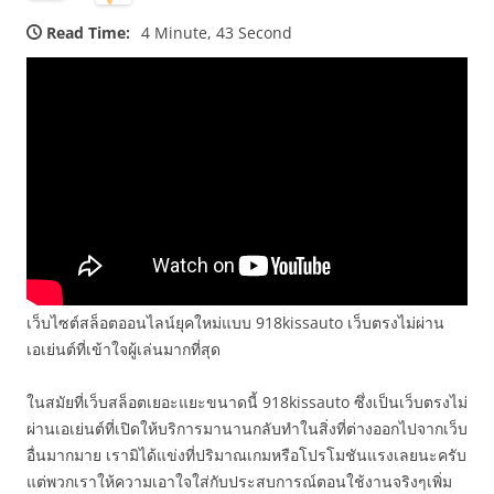
Read Time:
4 Minute, 43 Second
เว็บไซต์สล็อตออนไลน์ยุคใหม่แบบ 918kissauto เว็บตรงไม่ผ่าน
เอเย่นต์ที่เข้าใจผู้เล่นมากที่สุด
ในสมัยที่เว็บสล็อตเยอะแยะขนาดนี้ 918kissauto ซึ่งเป็นเว็บตรงไม่
ผ่านเอเย่นต์ที่เปิดให้บริการมานานกลับทำในสิ่งที่ต่างออกไปจากเว็บ
อื่นมากมาย เรามิได้แข่งที่ปริมาณเกมหรือโปรโมชันแรงเลยนะครับ
แต่พวกเราให้ความเอาใจใส่กับประสบการณ์ตอนใช้งานจริงๆเพิ่ม