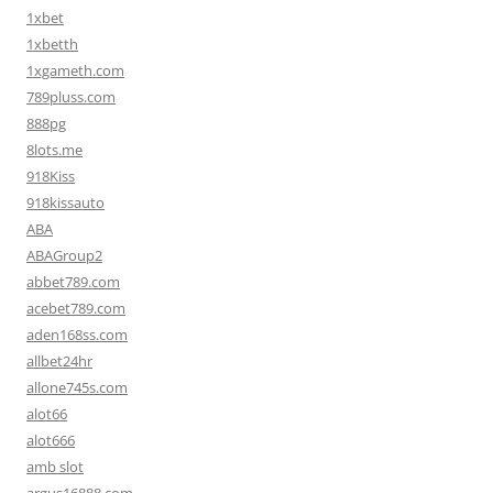
1xbet
1xbetth
1xgameth.com
789pluss.com
888pg
8lots.me
918Kiss
918kissauto
ABA
ABAGroup2
abbet789.com
acebet789.com
aden168ss.com
allbet24hr
allone745s.com
alot66
alot666
amb slot