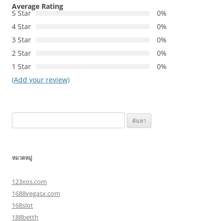
Average Rating
5 Star
0%
4 Star
0%
3 Star
0%
2 Star
0%
1 Star
0%
(Add your review)
ค้นหา
สำหรับ:
หมวดหมู่
123xos.com
1688vegasx.com
168slot
188betth