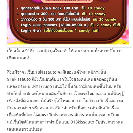
เว็บสล็อต 918kissauto ยุคใหม่ ทำให้เล่นง่ายรวมทั้งสบายขึ้นกว่า
เดิมแน่นอน!
ถึงแม้ว่าจะเว็บ918kissauto จะมีเยอะแค่ไหน แม้กระนั้น
918kissauto ก็ยังเป็นอันดับแรกในใจของคนเล่นสล็อตอยู่ดีนั่น
แหละครับผม เพราะเหตุว่ามันมิได้ขึ้นกับว่ามีเกมเพิ่มขึ้นไหม หรือ
ทำเว็บล้ำสมัยแค่ไหน แต่มันขึ้นกับว่า เว็บตรงไม่ผ่านเอเย่นต์นั้นๆรู้
เรื่องสิ่งที่ผู้เล่นอยากได้จริงๆได้ไหมมากกว่า ไม่ว่าจะเกิดเรื่องความ
ลื่น ความง่าย หรือความต่อเนื่องสำหรับเพื่อการเล่น มันเกิดเรื่อง
เบื้องต้นที่ส่งผลโดยตรงกับประสบการณ์การเล่นนั่นแหละครับผม
แม้เว็บไซต์ไหนสามารถทำเป็นแบบ 918kissauto รับประกันว่าคน
เล่นเล่นยาวแน่นอน