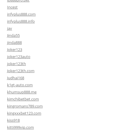
ib888pro.bet
Incest
infyplus888.com
infyplus888.info
jav
Jinda55
jinda888
Joker123
joker123auto
joker123th
Joker123th.com
Judhai168
k1gt-auto.com
khumsup888.me
kimchibetbet.com
kingromans789.com
kingxxxbet123.com
kiss918
kitti999vip.com