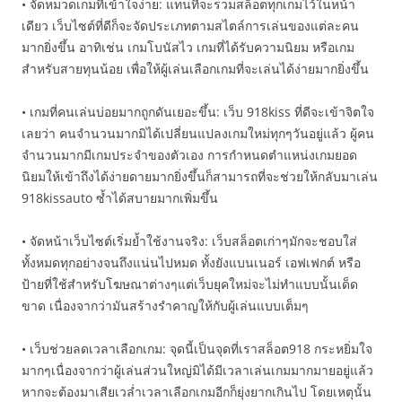
• จัดหมวดเกมที่เข้าใจง่าย: แทนที่จะรวมสล็อตทุกเกมไว้ในหน้า
เดียว เว็บไซต์ที่ดีก็จะจัดประเภทตามสไตล์การเล่นของแต่ละคน
มากยิ่งขึ้น อาทิเช่น เกมโบนัสไว เกมที่ได้รับความนิยม หรือเกม
สำหรับสายทุนน้อย เพื่อให้ผู้เล่นเลือกเกมที่จะเล่นได้ง่ายมากยิ่งขึ้น
• เกมที่คนเล่นบ่อยมากถูกดันเยอะขึ้น: เว็บ 918kiss ที่ดีจะเข้าจิตใจ
เลยว่า คนจำนวนมากมิได้เปลี่ยนแปลงเกมใหม่ทุกๆวันอยู่แล้ว ผู้คน
จำนวนมากมีเกมประจำของตัวเอง การกำหนดตำแหน่งเกมยอด
นิยมให้เข้าถึงได้ง่ายดายมากยิ่งขึ้นก็สามารถที่จะช่วยให้กลับมาเล่น
918kissauto ซ้ำได้สบายมากเพิ่มขึ้น
• จัดหน้าเว็บไซต์เริ่มย้ำใช้งานจริง: เว็บสล็อตเก่าๆมักจะชอบใส่
ทั้งหมดทุกอย่างจนถึงแน่นไปหมด ทั้งยังแบนเนอร์ เอฟเฟกต์ หรือ
ป้ายที่ใช้สำหรับโฆษณาต่างๆแต่เว็บยุคใหม่จะไม่ทำแบบนั้นเด็ด
ขาด เนื่องจากว่ามันสร้างรำคาญให้กับผู้เล่นแบบเต็มๆ
• เว็บช่วยลดเวลาเลือกเกม: จุดนี้เป็นจุดที่เราสล็อต918 กระหยิ่มใจ
มากๆเนื่องจากว่าผู้เล่นส่วนใหญ่มิได้มีเวลาเล่นเกมมากมายอยู่แล้ว
หากจะต้องมาเสียเวล่ำเวลาเลือกเกมอีกก็ยุ่งยากเกินไป โดยเหตุนั้น