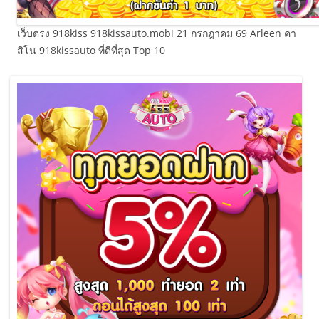
เว็บตรง 918kiss 918kissauto.mobi 21 กรกฎาคม 69 Arleen คา
สิโน 918kissauto ที่ดีที่สุด Top 10