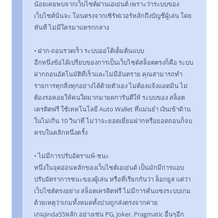
น้อยเคยพบจากเว็บไซต์ผ่านเอเย่นต์ เพราะว่าระบบของ
เว็บไซต์นั่นจะ โอนตรงจากเซิร์ฟเวอร์หลักถึงบัญชีผู้เล่น โดย
ทันที ไม่มีใครมาแทรกกลาง
• ฝาก-ถอนรวดเร็ว ระบบออโต้เต็มต้นแบบ
อีกหนึ่งข้อได้เปรียบของการเป็นเว็บไซต์สล็อตตรงก็คือ ระบบ
ฝากถอนอัตโนมัติที่เร็วและไม่มีอันตราย คุณสามารถทำ
รายการทุกสิ่งทุกอย่างได้ด้วยตัวเอง ไม่ต้องแจ้งแอดมิน ไม่
ต้องรอคอยให้คนใดมากมายดการันตีให้ ระบบของ สล็อต
เครดิตฟรี ใช้เทคโนโลยี Auto Wallet ที่แม่นยำ เงินเข้าด้าน
ในไม่เกิน 10 วินาที ไม่ว่าจะยอดเยี่ยมฝากหรือยอดถอนก็จบ
ครบในคลิกหนึ่งครั้ง
• ไม่มีการปรับอัตราแพ้-ชนะ
หนึ่งในจุดอ่อนหลักของเว็บไซต์เอเย่นต์ เป็นมักมีการแอบ
ปรับอัตราการชนะของผู้เล่น หรือที่เรียกกันว่า ล็อกยูส แต่ว่า
เว็บไซต์ตรงอย่าง สล็อตเครดิตฟรี ไม่มีการคั่นแซงระบบเกม
ด้วยเหตุว่าเกมทั้งหมดทั้งปวงถูกส่งตรงจากค่าย
เกมjinda55หลัก อย่างเช่น PG, Joker, Pragmatic อื่นๆอีก