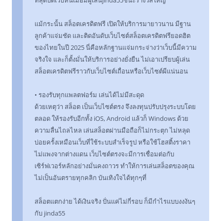
แม้กระนั้น สล็อตเครดิตฟรี เปิดให้บริการมายาวนาน มีฐาน
ลูกค้าแจ่มชัด และติดอันดับเว็บไซต์สล็อตเครดิตฟรียอดฮิต
ของไทยในปี 2025 นี่คือหลักฐานแจ่มกระจ่างว่าเว็บนี้มีความ
จริงใจ และก็ตั้งมั่นให้บริการอย่างยั่งยืน ไม่เอาเปรียบผู้เล่น
สล็อตเครดิตฟรีราวกับเว็บไซต์เถื่อนหรือเว็บไซต์ผีแน่นอน
• รองรับทุกแพลตฟอร์ม เล่นได้ไม่มีสะดุด
ด้วยเหตุว่า สล็อต เป็นเว็บไซต์ตรง จึงลงทุนปรับปรุงระบบโดย
ตลอด ให้รองรับอีกทั้ง iOS, Android แล้วก็ Windows ด้วย
ความลื่นไถลไหล เล่นสล็อตผ่านมือถือก็ไม่กระตุก ไม่หลุด
บ่อยครั้งเหมือนเว็บที่ใช้ระบบสำเร็จรูป หรือใช้โฮสติ้งราคา
ไม่แพงจากต่างแดน เว็บไซต์ตรงจะมีการเชื่อมต่อกับ
เซิร์ฟเวอร์หลักอย่างมั่นคงถาวร ทำให้การเล่นสล็อตของคุณ
ไม่เป็นอันตรายทุกคลิก บันเทิงใจได้ทุกๆที่
สล็อตแตกง่าย ได้เงินจริง ปั่นแค่ไม่กี่รอบ ก็มีกำไรแบบงงงันๆ
กับ jinda55