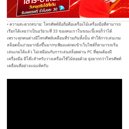
• ความสะดวกสบาย: โทรศัพท์มือถือคือเครื่องไม้เครื่องมือที่สามารถ
เรียกได้เลยว่าเป็นอวัยวะที่ 33 ของคนเราในขณะนี้เลยก็ว่าได้
เพราะทุกคนต่างมีโทรศัพท์เคลื่อนที่ร่วมกันทั้งนั้น ทำให้การเล่นเกม
สล็อตนั้นง่ายมากยิ่งขึ้นมากๆเพียงแค่กดเข้าเว็บไซต์ก็สามารถเริ่ม
เล่นเกมได้แล้ว ไม่เหมือนกับการเล่นสล็อตผ่าน PC ที่คุณต้องมี
เครื่องมือ มีโต๊ะสำหรับวางเครื่องใช้ไม้สอยด้วย ยุ่งยากกว่าโทรศัพท์
เคลื่อนที่อย่างแน่แท้ครับ