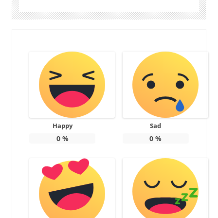
Happy
Sad
0
%
0
%