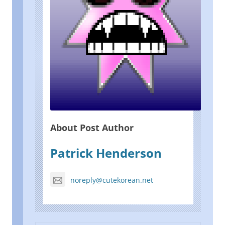
About Post Author
Patrick Henderson
noreply@cutekorean.net