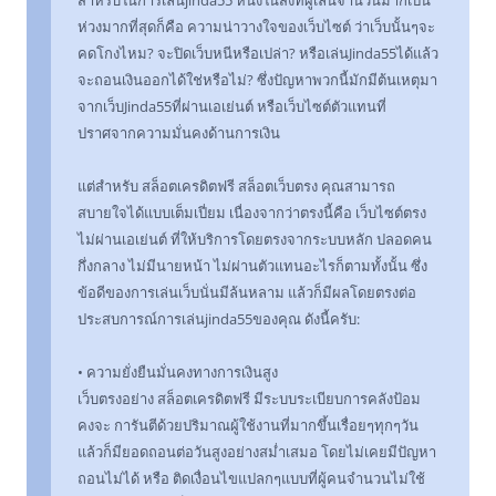
ห่วงมากที่สุดก็คือ ความน่าวางใจของเว็บไซต์ ว่าเว็บนั้นๆจะ
คดโกงไหม? จะปิดเว็บหนีหรือเปล่า? หรือเล่นJinda55ได้แล้ว
จะถอนเงินออกได้ใช่หรือไม่? ซึ่งปัญหาพวกนี้มักมีต้นเหตุมา
จากเว็บJinda55ที่ผ่านเอเย่นต์ หรือเว็บไซต์ตัวแทนที่
ปราศจากความมั่นคงด้านการเงิน
แต่สำหรับ สล็อตเครดิตฟรี สล็อตเว็บตรง คุณสามารถ
สบายใจได้แบบเต็มเปี่ยม เนื่องจากว่าตรงนี้คือ เว็บไซต์ตรง
ไม่ผ่านเอเย่นต์ ที่ให้บริการโดยตรงจากระบบหลัก ปลอดคน
กึ่งกลาง ไม่มีนายหน้า ไม่ผ่านตัวแทนอะไรก็ตามทั้งนั้น ซึ่ง
ข้อดีของการเล่นเว็บนั่นมีล้นหลาม แล้วก็มีผลโดยตรงต่อ
ประสบการณ์การเล่นjinda55ของคุณ ดังนี้ครับ:
• ความยั่งยืนมั่นคงทางการเงินสูง
เว็บตรงอย่าง สล็อตเครดิตฟรี มีระบบระเบียบการคลังป้อม
คงจะ การันตีด้วยปริมาณผู้ใช้งานที่มากขึ้นเรื่อยๆทุกๆวัน
แล้วก็มียอดถอนต่อวันสูงอย่างสม่ำเสมอ โดยไม่เคยมีปัญหา
ถอนไม่ได้ หรือ ติดเงื่อนไขแปลกๆแบบที่ผู้คนจำนวนไม่ใช้