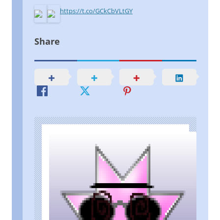
https://t.co/GCkCbVLtGY
Share