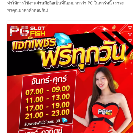
ทำให้การใช้งานผ่านมือถือเป็นที่นิยมมากกว่า PC ในพาร์ทนี้ เราจะ
พาคุณมาหาคำตอบกัน!