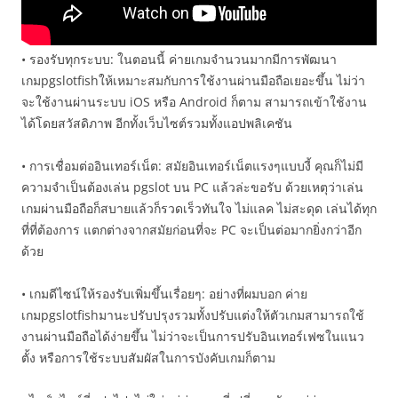
• รองรับทุกระบบ: ในตอนนี้ ค่ายเกมจำนวนมากมีการพัฒนา
เกมpgslotfishให้เหมาะสมกับการใช้งานผ่านมือถือเยอะขึ้น ไม่ว่า
จะใช้งานผ่านระบบ iOS หรือ Android ก็ตาม สามารถเข้าใช้งาน
ได้โดยสวัสดิภาพ อีกทั้งเว็บไซต์รวมทั้งแอปพลิเคชัน
• การเชื่อมต่ออินเทอร์เน็ต: สมัยอินเทอร์เน็ตแรงๆแบบงี้ คุณก็ไม่มี
ความจำเป็นต้องเล่น pgslot บน PC แล้วล่ะขอรับ ด้วยเหตุว่าเล่น
เกมผ่านมือถือก็สบายแล้วก็รวดเร็วทันใจ ไม่แลค ไม่สะดุด เล่นได้ทุก
ที่ที่ต้องการ แตกต่างจากสมัยก่อนที่จะ PC จะเป็นต่อมากยิ่งกว่าอีก
ด้วย
• เกมดีไซน์ให้รองรับเพิ่มขึ้นเรื่อยๆ: อย่างที่ผมบอก ค่าย
เกมpgslotfishมานะปรับปรุงรวมทั้งปรับแต่งให้ตัวเกมสามารถใช้
งานผ่านมือถือได้ง่ายขึ้น ไม่ว่าจะเป็นการปรับอินเทอร์เฟซในแนว
ตั้ง หรือการใช้ระบบสัมผัสในการบังคับเกมก็ตาม