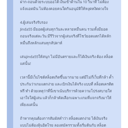
ฝาก-ถอนด้วยระบบออโต้ เงินเข้าด้านใน 10 วินาที ไม่ต้อง
แจ้งแอดมิน ไม่ต้องคอยคนใดกันอนุมัติให้หงุดหงิดดวงใจ
4.ผู้เล่นจริงรับรอง
Jinda55 มียอดผู้เล่นทุกวันละหลายหมื่นคน รวมทั้งมียอด
ถอนจริงแต่ละวัน มีรีวิวจากผู้เล่นจริงที่โชว์ยอดแตกได้หลัก
หมื่นถึงหลักแสนทุกสัปดาห์
เล่นjinda55ให้สนุก ไม่มีอันตรายและก็ได้เงินจริง ต้อง สล็อต
แค่นั้น!
เวลานี้มีเว็บไซต์สล็อตเกิดขึ้นมากมาย แต่มีไม่กี่เว็บที่กล้า ค้ำ
ประกันว่าเกมแตกง่าย และเบิกเงินได้จริง แบบที่ สล็อตเครดิต
ฟรี ทำ ด้วยเหตุว่าที่นี่เขาเน้นบริการด้วยความโปร่งสบายใส
เอาใจใส่ผู้เล่น แล้วก็กล้าคัดเลือกเฉพาะเกมที่แจกจริงมาให้
เพียงแค่นั้น
ถ้าหากคุณต้องการสัมผัสคำว่า สล็อตแตกง่าย ได้เงินจริง
แบบไม่ต้องลุ้นอิดโรย ลองสมัครรวมทั้งเริ่มต้นกับ สล็อต