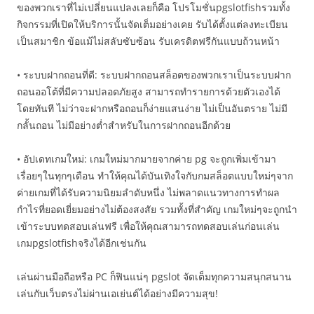
ของพวกเราที่ไม่เปลี่ยนแปลงเลยก็คือ โปรโมชั่นpgslotfishรวมทั้ง
กิจกรรมที่เปิดให้บริการนั้นจัดเต็มอย่างเคย รับได้ตั้งแต่ลงทะเบียน
เป็นสมาชิก ข้อแม้ไม่สลับซับซ้อน รับเครดิตฟรีกันแบบถ้วนหน้า
• ระบบฝากถอนที่ดี: ระบบฝากถอนสล็อตของพวกเราเป็นระบบฝาก
ถอนออโต้ที่มีความปลอดภัยสูง สามารถทำรายการด้วยตัวเองได้
โดยทันที ไม่ว่าจะฝากหรือถอนก็ง่ายแสนง่าย ไม่เป็นอันตราย ไม่มี
กลั้นถอน ไม่มีอย่างต่ำสำหรับในการฝากถอนอีกด้วย
• อัปเดทเกมใหม่: เกมใหม่มากมายจากค่าย pg จะถูกเพิ่มเข้ามา
เรื่อยๆในทุกๆเดือน ทำให้คุณได้บันเทิงใจกับกมสล็อตแบบใหม่ๆจาก
ค่ายเกมที่ได้รับความนิยมลำดับหนึ่ง ไม่พลาดแนวทางการทำผล
กำไรที่ยอดเยี่ยมอย่างไม่ต้องสงสัย รวมทั้งที่สำคัญ เกมใหม่ๆจะถูกนำ
เข้าระบบทดสอบเล่นฟรี เพื่อให้คุณสามารถทดสอบเล่นก่อนเล่น
เกมpgslotfishจริงได้อีกเช่นกัน
เล่นผ่านมือถือหรือ PC ก็ฟินแน่ๆ pgslot จัดเต็มทุกความสนุกสนาน
เล่นกับเว็บตรงไม่ผ่านเอเย่นต์ได้อย่างมีความสุข!