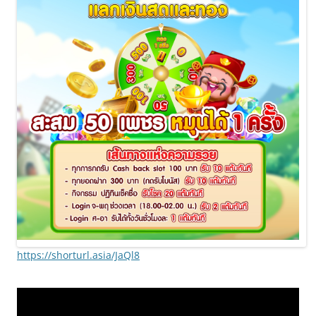
https://shorturl.asia/JaQl8