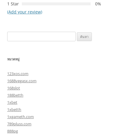
1 Star
0%
(Add your review)
ค้นหา
สำหรับ:
หมวดหมู่
123xos.com
1688vegasx.com
168slot
188betth
1xbet
1xbetth
1xgameth.com
789pluss.com
888pg