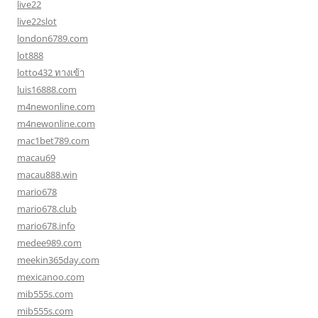
live22
live22slot
london6789.com
lot888
lotto432 ทางเข้า
luis16888.com
m4newonline.com
m4newonline.com
mac1bet789.com
macau69
macau888.win
mario678
mario678.club
mario678.info
medee989.com
meekin365day.com
mexicanoo.com
mib555s.com
mib555s.com