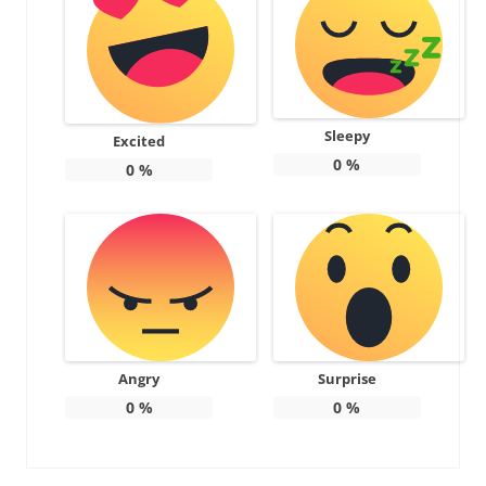
Sleepy
Excited
0
%
0
%
Angry
Surprise
0
%
0
%