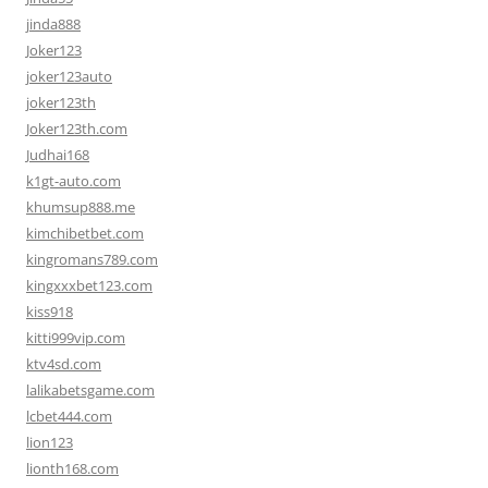
jinda888
Joker123
joker123auto
joker123th
Joker123th.com
Judhai168
k1gt-auto.com
khumsup888.me
kimchibetbet.com
kingromans789.com
kingxxxbet123.com
kiss918
kitti999vip.com
ktv4sd.com
lalikabetsgame.com
lcbet444.com
lion123
lionth168.com