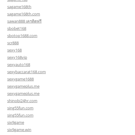
sagame168th
sagame168th.com
sawan888 เครดิตฟรี
sbobet168
sbotop1688.com
scr888
sexy168
sexy168vip
sexyauto168
sexybaccarat168.com
sexygame1688
sexygameplus.me
sexygameplus.me
shinobi24hr.com
sing55fun.com
sing55fun.com
six9game
six9game.win