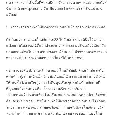
ตน ตารางจ่ายเป็นสิ่งที่ช่วยอธิบายจังหวะเฉพาะของแต่ละเกมด้วย
นั่นเอง ด้วยเหตุดังกล่าว มันเป็นมากกว่าเพียงแค่กดสปินแน่นอน
ครับผม
1. ตารางจ่ายช่วยทำให้มองออกว่าเกมเน้นย้ำ จ่ายถี่ หรือ จ่ายหนัก
ถ้าเกิดพวกเราเล่นสล็อตกับ live22 ไปสักพัก เราจะพินิจได้เลยว่า
แต่ละเกมให้อารมณ์ที่แตกต่างมากมาย บางเกมสปินแล้วมีเงินกลับ
มาตลอดแม้จะไม่มาก ส่วนบางเกมเงียบมากแต่ว่าหากตามจังหวะก็
จะจ่ายหนัก ตารางจ่ายสามารถชี้แจงได้เลยนะครับ
• ราคาของสัญลักษณ์หลัก: หากเกมไหนมีสัญลักลักษณ์หลักระดับ
ค่อนข้างสูงจ่ายหนักเมื่อเรียงติดกันล่ะก็ มีความหมายว่าเกมดีไซน์
ให้เน้นย้ำจังหวะใหญ่มากกว่าคืนทุนเรื่อยๆตรงกันข้ามกับเกมที่
สัญลักษณ์จ่ายสมดุลที่จะย้ำการจ่ายเรื่อยๆมากยิ่งกว่า
• จำนวนเครื่องหมายที่จะต้องเรียงกัน: บางเกม live22slot เริ่มจ่าย
ตั้งแต่เรียง 2 หรือ 3 ตัวขึ้นไป ทำให้พวกเราคิดว่าเกมมีอะไรตลอด
ระยะเวลา แต่บางเกมจำต้องเรียงมากมายจริงถึงจะได้เงินรางวัล
พวกเราสามารถอ่านตารางแล้วเลือกได้เลยว่าชอบเกมแบบไหน