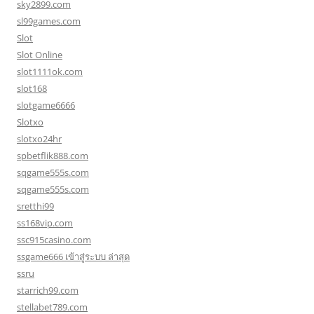
sky2899.com
sl99games.com
Slot
Slot Online
slot1111ok.com
slot168
slotgame6666
Slotxo
slotxo24hr
spbetflik888.com
sqgame555s.com
sqgame555s.com
sretthi99
ss168vip.com
ssc915casino.com
ssgame666 เข้าสู่ระบบ ล่าสุด
ssru
starrich99.com
stellabet789.com