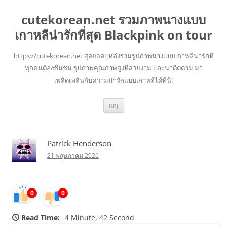
cutekorean.net รวมภาพนางแบบ
เกาหลีน่ารักที่สุด Blackpink on tour
https://cutekorean.net สุดยอดแหล่งรวมรูปภาพนางแบบเกาหลีน่ารักที่
ทุกคนต้องชื่นชม รูปภาพคุณภาพสูงที่สวยงาม และน่าติดตาม มา
เพลิดเพลินกับความน่ารักแบบเกาหลีได้ที่นี่!
ข้าม
เมนู
ไป
ยัง
เนื้อหา
Patrick Henderson
21 พฤษภาคม 2026
0
0
Read Time:
4 Minute, 42 Second