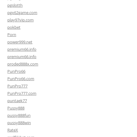
pgslotth
pgx62game.com
play97vip.com
pokbet
Porn
power999.net
premium66.info
premium66.info
proded888x.com
PunPro66
PunPro66.com
PunPro777
PunPro777.com
puntaek77
Pussy888
pussy888fun
pussy888win
RateX