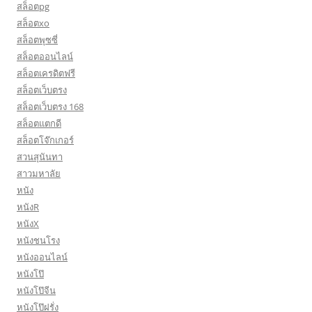
สล็อตpg
สล็อตxo
สล็อตพุซซี่
สล็อตออนไลน์
สล็อตเครดิตฟรี
สล็อตเว็บตรง
สล็อตเว็บตรง 168
สล็อตแตกดี
สล็อตโจ๊กเกอร์
สวนสุนันทา
สาวมหาลัย
หนัง
หนังR
หนังX
หนังชนโรง
หนังออนไลน์
หนังโป๊
หนังโป๊จีน
หนังโป๊ฝรั่ง