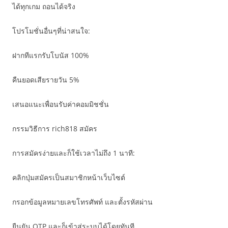
ได้ทุกเกม ถอนได้จริง
โปรโมชั่นอื่นๆที่น่าสนใจ:
ฝากทีแรกรับโบนัส 100%
คืนยอดเสียรายวัน 5%
เสนอแนะเพื่อนรับค่าคอมมิชชั่น
กรรมวิธีการ rich818 สมัคร
การสมัครง่ายและก็ใช้เวลาไม่ถึง 1 นาที:
คลิกปุ่มสมัครเป็นสมาชิกหน้าเว็บไซต์
กรอกข้อมูลหมายเลขโทรศัพท์ และตั้งรหัสผ่าน
ยืนยัน OTP และก็เข้าสู่ระบบได้โดยทันที