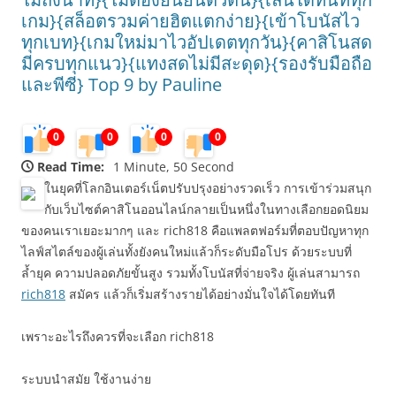
เกม}{สล็อตรวมค่ายฮิตแตกง่าย}{เข้าโบนัสไว
ทุกเบท}{เกมใหม่มาไวอัปเดตทุกวัน}{คาสิโนสด
มีครบทุกแนว}{แทงสดไม่มีสะดุด}{รองรับมือถือ
และพีซี} Top 9 by Pauline
0
0
0
0
Read Time:
1 Minute, 50 Second
ในยุคที่โลกอินเตอร์เน็ตปรับปรุงอย่างรวดเร็ว การเข้าร่วมสนุก
กับเว็บไซต์คาสิโนออนไลน์กลายเป็นหนึ่งในทางเลือกยอดนิยม
ของคนเราเยอะมากๆ และ rich818 คือแพลตฟอร์มที่ตอบปัญหาทุก
ไลฟ์สไตล์ของผู้เล่นทั้งยังคนใหม่แล้วก็ระดับมือโปร ด้วยระบบที่
ล้ำยุค ความปลอดภัยขั้นสูง รวมทั้งโบนัสที่จ่ายจริง ผู้เล่นสามารถ
rich818
สมัคร แล้วก็เริ่มสร้างรายได้อย่างมั่นใจได้โดยทันที
เพราะอะไรถึงควรที่จะเลือก rich818
ระบบนำสมัย ใช้งานง่าย