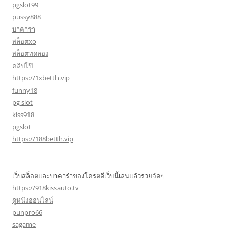
pgslot99
pussy888
บาคาร่า
สล็อตxo
สล็อตทดลอง
คลิปโป๊
https://1xbetth.vip
funny18
pg slot
kiss918
pgslot
https://188betth.vip
เว็บสล็อตและบาคาร่าของโครตดีเว็บนี้เล่นแล้วรวยจัดๆ
https://918kissauto.tv
ดูหนังออนไลน์
punpro66
sagame