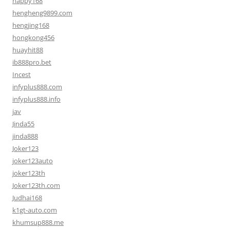
happy168
hengheng9899.com
hengjing168
hongkong456
huayhit88
ib888pro.bet
Incest
infyplus888.com
infyplus888.info
jav
Jinda55
jinda888
Joker123
joker123auto
joker123th
Joker123th.com
Judhai168
k1gt-auto.com
khumsup888.me