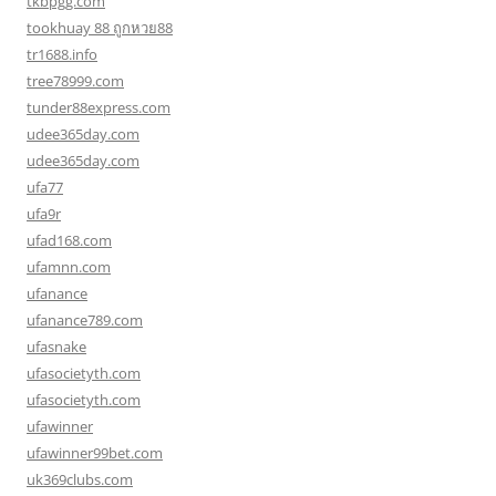
tkbpgg.com
tookhuay 88 ถูกหวย88
tr1688.info
tree78999.com
tunder88express.com
udee365day.com
udee365day.com
ufa77
ufa9r
ufad168.com
ufamnn.com
ufanance
ufanance789.com
ufasnake
ufasocietyth.com
ufasocietyth.com
ufawinner
ufawinner99bet.com
uk369clubs.com