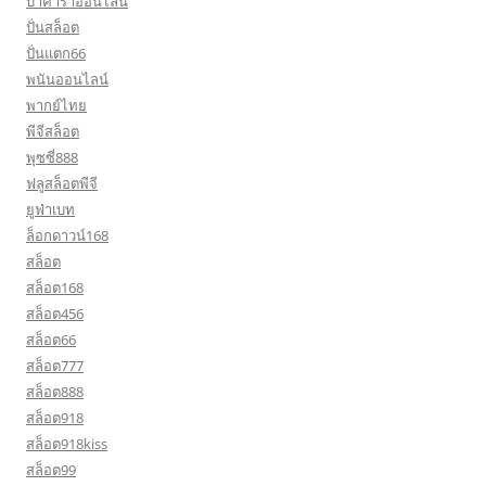
บาคาร่าออนไลน์
ปั่นสล็อต
ปั่นแตก66
พนันออนไลน์
พากย์ไทย
พีจีสล็อต
พุซซี่888
ฟลูสล็อตพีจี
ยูฟ่าเบท
ล็อกดาวน์168
สล็อต
สล็อต168
สล็อต456
สล็อต66
สล็อต777
สล็อต888
สล็อต918
สล็อต918kiss
สล็อต99