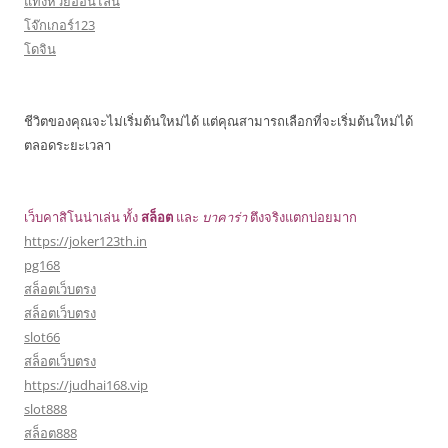
แทงหวยออนไลน์
โจ๊กเกอร์123
โดจิน
ชีวิตของคุณจะไม่เริ่มต้นใหม่ได้ แต่คุณสามารถเลือกที่จะเริ่มต้นใหม่ได้
ตลอดระยะเวลา
เว็บคาสิโนน่าเล่น ทั้ง
สล็อต
และ
บาคาร่า
ตึงจริงแตกบ่อยมาก
https://joker123th.in
pg168
สล็อตเว็บตรง
สล็อตเว็บตรง
slot66
สล็อตเว็บตรง
https://judhai168.vip
slot888
สล็อต888