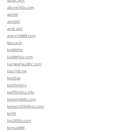
allbet24hr
allone745s.com
alot66
alot666
amb slot
argus16888.com
Baccarat
baj88thb
baj88thbz.com
bar4game24hr.com
bbp168.me
bestbet
betflixtikto
betflixtikto.info
betwin6666.com
betworld369hot.com
bh99
bio285th.com
bonus888