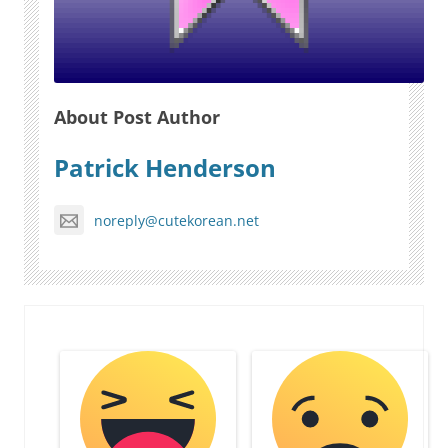
About Post Author
Patrick Henderson
noreply@cutekorean.net