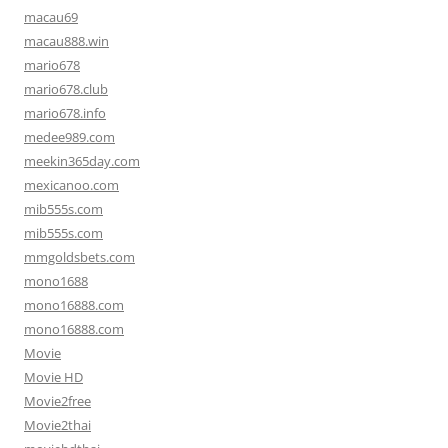
macau69
macau888.win
mario678
mario678.club
mario678.info
medee989.com
meekin365day.com
mexicanoo.com
mib555s.com
mib555s.com
mmgoldsbets.com
mono1688
mono16888.com
mono16888.com
Movie
Movie HD
Movie2free
Movie2thai