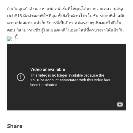
ถ้าเกิดคุณกำลังมองหาแพลตฟอร์มที่ให้คุณได้มากกว่าแค่ความสนุก
rich818 คือคำตอบที่ใช่ที่สุด ทั้งยังในด้านโปรโมชั่น ระบบที่ล้ำสมัย
ความปลอดภัย แล้วก็บริการที่เป็นมิตร สมัครง่ายๆเพียงแต่ไม่กี่ขั้น
ตอน ก็สามารถเข้าสู่โลกของคาสิโนออนไลน์ที่ครบวงจรได้แล้ววัน
นี้
Share