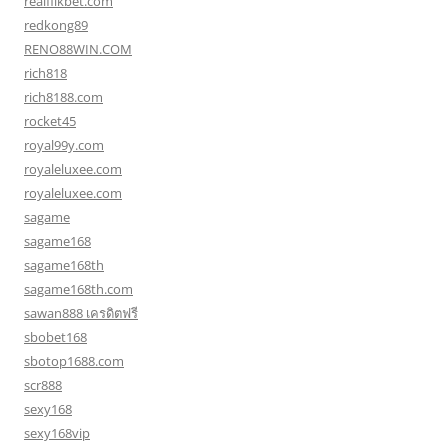
realflikbet.com
redkong89
RENO88WIN.COM
rich818
rich8188.com
rocket45
royal99y.com
royaleluxee.com
royaleluxee.com
sagame
sagame168
sagame168th
sagame168th.com
sawan888 เครดิตฟรี
sbobet168
sbotop1688.com
scr888
sexy168
sexy168vip