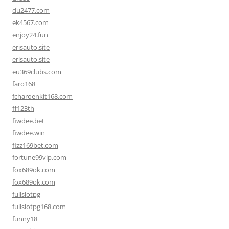
du2477.com
ek4567.com
enjoy24.fun
erisauto.site
erisauto.site
eu369clubs.com
faro168
fcharoenkit168.com
ff123th
fiwdee.bet
fiwdee.win
fizz169bet.com
fortune99vip.com
fox689ok.com
fox689ok.com
fullslotpg
fullslotpg168.com
funny18