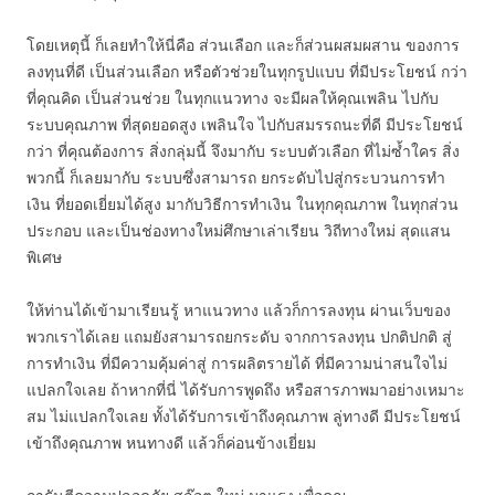
โดยเหตุนี้ ก็เลยทำให้นี่คือ ส่วนเลือก และก็ส่วนผสมผสาน ของการ
ลงทุนที่ดี เป็นส่วนเลือก หรือตัวช่วยในทุกรูปแบบ ที่มีประโยชน์ กว่า
ที่คุณคิด เป็นส่วนช่วย ในทุกแนวทาง จะมีผลให้คุณเพลิน ไปกับ
ระบบคุณภาพ ที่สุดยอดสูง เพลินใจ ไปกับสมรรถนะที่ดี มีประโยชน์
กว่า ที่คุณต้องการ สิ่งกลุ่มนี้ จึงมากับ ระบบตัวเลือก ที่ไม่ซ้ำใคร สิ่ง
พวกนี้ ก็เลยมากับ ระบบซึ่งสามารถ ยกระดับไปสู่กระบวนการทำ
เงิน ที่ยอดเยี่ยมได้สูง มากับวิธีการทำเงิน ในทุกคุณภาพ ในทุกส่วน
ประกอบ และเป็นช่องทางใหม่ศึกษาเล่าเรียน วิถีทางใหม่ สุดแสน
พิเศษ
ให้ท่านได้เข้ามาเรียนรู้ หาแนวทาง แล้วก็การลงทุน ผ่านเว็บของ
พวกเราได้เลย แถมยังสามารถยกระดับ จากการลงทุน ปกติปกติ สู่
การทำเงิน ที่มีความคุ้มค่าสู่ การผลิตรายได้ ที่มีความน่าสนใจไม่
แปลกใจเลย ถ้าหากที่นี่ ได้รับการพูดถึง หรือสารภาพมาอย่างเหมาะ
สม ไม่แปลกใจเลย ทั้งได้รับการเข้าถึงคุณภาพ ลู่ทางดี มีประโยชน์
เข้าถึงคุณภาพ หนทางดี แล้วก็ค่อนข้างเยี่ยม