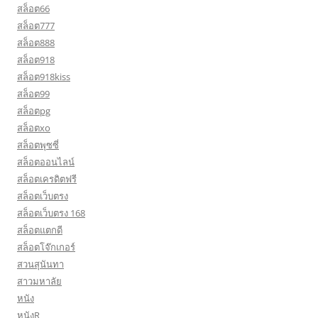
สล็อต66
สล็อต777
สล็อต888
สล็อต918
สล็อต918kiss
สล็อต99
สล็อตpg
สล็อตxo
สล็อตพุซซี่
สล็อตออนไลน์
สล็อตเครดิตฟรี
สล็อตเว็บตรง
สล็อตเว็บตรง 168
สล็อตแตกดี
สล็อตโจ๊กเกอร์
สวนสุนันทา
สาวมหาลัย
หนัง
หนังR