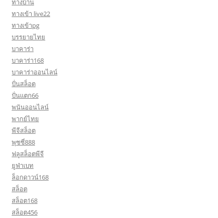
ทางบ้าน
ทางเข้า live22
ทางเข้าpg
บรรยายไทย
บาคาร่า
บาคาร่า168
บาคาร่าออนไลน์
ปั่นสล็อต
ปั่นแตก66
พนันออนไลน์
พากย์ไทย
พีจีสล็อต
พุซซี่888
ฟลูสล็อตพีจี
ยูฟ่าเบท
ล็อกดาวน์168
สล็อต
สล็อต168
สล็อต456