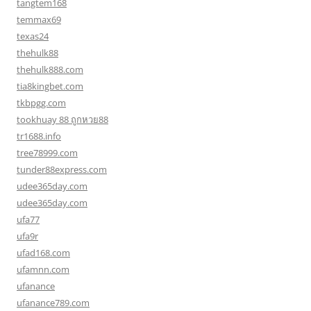
tangtem168
temmax69
texas24
thehulk88
thehulk888.com
tia8kingbet.com
tkbpgg.com
tookhuay 88 ถูกหวย88
tr1688.info
tree78999.com
tunder88express.com
udee365day.com
udee365day.com
ufa77
ufa9r
ufad168.com
ufamnn.com
ufanance
ufanance789.com