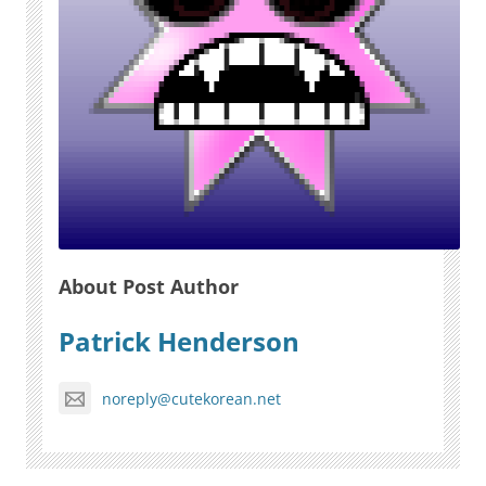
About Post Author
Patrick Henderson
noreply@cutekorean.net