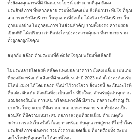
ทั้งยังคงคุณภาพที่ดี มีคุณประโยชน์ อย่างมากที่สุด ยังคง
ประสิทธิภาพ ที่หลากหลาย รวมทั้งยังคงเป็น สิ่งที่น่าประทับใจ ที่คุณ
สามารถเข้าถึงบริการ ในทุกส่วนที่จัดเต็ม ได้จริง เข้าถึงบริการ ใน
ทุกแบบอย่าง ในทุกคุณภาพ ในส่วนสำคัญ รวมทั้งยังคง ความยอด
เยี่ยมที่ดี ได้เปรียบ กว่าที่แห่งใดๆยังคงความคุ้มค่า ที่มากมาย รวม
ทั้งถูกอกถูกใจคุณ
สนุกกับ สล๊อต ด้วยระบบที่ดี ต่อจิตใจคุณ พร้อมทั้งเลือกดี
ไม่ประหลาดใจเลยที่ สล๊อต แทงบอล บาคาร่า ยังคงเปลี่ยน เป็นเกม
ที่ยอดฮิต พร้อมตัวเลือกที่ดี ของที่ประจำปี 2023 แล้วก็ ยังคงต้อนรับ
ปีใหม่ 2024 ได้โดยตลอด ซึ่งน่าไว้วางใจว่า สิ่งพวกนี้ จะเป็นอะไรที่
ตื่นเต้น ตื่นเต้น สิ่งหนึ่งที่จะเป็นอะไร ที่ยิ่งใหญ่ สำหรับผู้เล่นทุกท่าน
แถมยังคงยืนยัน การเล่น หรือหนทางที่ดี มีสาระ ต่อสาระสำคัญ รับ
ประกัน ในทุกแบบ ที่มีความมากมายหลากหลาย รวมทั้งยังคงเป็น
ส่วนลึก ที่มีความเหมาะสม ต่อการลงทุนที่ยอดเยี่ยม ด้วยเหตุดัง
กล่าว การเล่นในครั้งนี้ ก็เลยวางพร้อม กับคุณภาพลู่ทาง ที่ไม่ซ้ำใคร
ประสิทธิภาพ ช่องทาง รวมทั้งความยอดเยี่ยม ที่มาพร้อมทั้ง ระบบ
อะไรใหม่ๆที่คุณหาไม่ได้จากที่ไหน