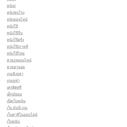
หนังX
หนังชนโรง
หนังออนไลน์
หนังโป๊
หนังโป๊จีน
หนังโป๊ฝรั่ง
หนังโป๊เกาหลี
หนังโป๊ไทย
หวย24ออนไลน์
หวยฮานอย
เกมยิงปลา
เกมยูฟ่า
เครดิตฟรี
เด็กมัธยม
เปิดเว็บพนัน
เว็บ มันนี่ เกม
เว็บคาสิโนออนไลน์
เว็บพนัน