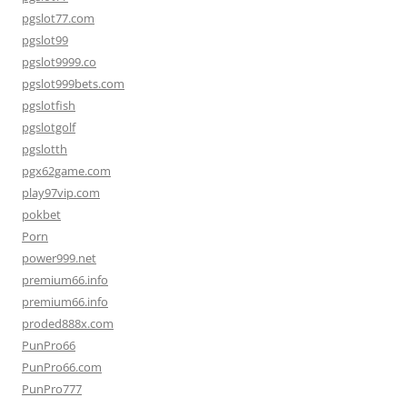
pgslot77.com
pgslot99
pgslot9999.co
pgslot999bets.com
pgslotfish
pgslotgolf
pgslotth
pgx62game.com
play97vip.com
pokbet
Porn
power999.net
premium66.info
premium66.info
proded888x.com
PunPro66
PunPro66.com
PunPro777