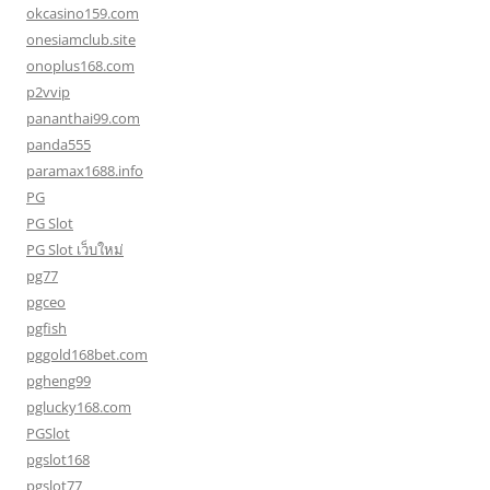
okcasino159.com
onesiamclub.site
onoplus168.com
p2vvip
pananthai99.com
panda555
paramax1688.info
PG
PG Slot
PG Slot เว็บใหม่
pg77
pgceo
pgfish
pggold168bet.com
pgheng99
pglucky168.com
PGSlot
pgslot168
pgslot77