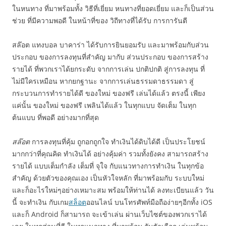
ในหนทาง ที่มาพร้อมทั้ง วิธีที่เยี่ยม หนทางที่ยอดเยี่ยม และก็เป็นส่วน
ช่วย ที่มีความพอดี ในหน้าที่ของ วิถีทางที่ได้รับ การการันตี
สล๊อต แทงบอล บาคาร่า ได้รับการยินยอมรับ และมาพร้อมกับส่วน
ประกอบ ของการลงทุนที่สำคัญ มากับ ส่วนประกอบ ของการสร้าง
รายได้ ที่พวกเราได้ยกระดับ จากการเล่น ปกติปกติ สู่การลงทุน ที่
ไม่มีใครเหมือน หากยกฐานะ จากการเล่นธรรมดาธรรมดา สู่
กระบวนการทำรายได้ดี ของใหม่ ของฟรี เล่นได้แล้ว ตรงนี้ เพียง
แค่นั้น ของใหม่ ของฟรี เพลินได้แล้ว ในทุกแบบ จัดเต็ม ในทุก
ต้นแบบ ที่พอดี อย่างมากที่สุด
สล๊อต
การลงทุนที่คุ้ม ถูกอกถูกใจ ทำเงินได้ดิบได้ดี เป็นประโยชน์
มากกว่าที่คุณคิด ทำเงินได้ อย่างคุ้มค่า รวมทั้งยังคง สามารถสร้าง
รายได้ แบบเต็มกำลัง เต็มที่ จุใจ กับแนวทางการทำเงิน ในทุกข้อ
สำคัญ ด้วยตัวของคุณเอง เป็นหัวใจหลัก ที่มาพร้อมกับ ระบบใหม่
และก็อะไรใหม่ๆอย่างเหมาะสม พร้อมให้ท่านได้ ลงทะเบียนแล้ว วัน
นี้ จะทำเงิน กับเกม
สล็อต
ออนไลน์ บนโทรศัพท์มือถือง่ายๆอีกทั้ง iOS
และก็ Android ก็สามารถ จะเข้าเล่น ผ่านเว็บไซต์ของพวกเราได้