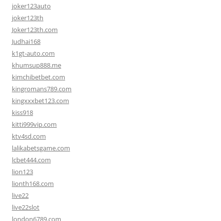
joker123auto
joker123th
Joker123th.com
Judhai168
k1gt-auto.com
khumsup888.me
kimchibetbet.com
kingromans789.com
kingxxxbet123.com
kiss918
kitti999vip.com
ktv4sd.com
lalikabetsgame.com
lcbet444.com
lion123
lionth168.com
live22
live22slot
london6789.com