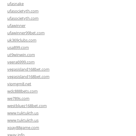
ufasnake
ufasocietyth.com
ufasocietyth.com
ufawinner
ufawinner99bet.com
uk369clubs.com
usa899.com
ut9winwin.com
veera6999.com
vegasisland168bet.com
vegasisland168bet.com
vipmgm8.net
wdc888bets.com
we789s.com
westbluez168bet.com
www.tuktukth.us
www.tuktukth.us
xpay88game.com
xway.info