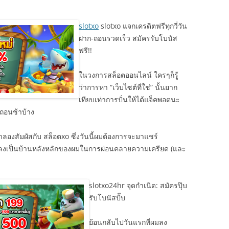
slotxo
slotxo แจกเครดิตฟรีทุกวี่วัน
ฝาก-ถอนรวดเร็ว สมัครรับโบนัส
ฟรี!!
ในวงการสล็อตออนไลน์ ใครๆก็รู้
ว่าการหา “เว็บไซต์ที่ใช่” นั้นยาก
เทียบเท่าการปั่นให้ได้แจ็คพอตนะ
งถอนช้าบ้าง
ลองสัมผัสกับ สล็อตxo ซึ่งวันนี้ผมต้องการจะมาแชร์
แปลงเป็นบ้านหลังหลักของผมในการผ่อนคลายความเครียด (และ
slotxo24hr จุดกำเนิด: สมัครปุ๊บ
รับโบนัสปั๊บ
ย้อนกลับไปวันแรกที่ผมลง