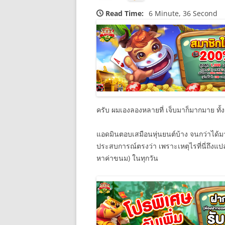
Read Time:
6 Minute, 36 Second
ครับ ผมเองลองหลายที่ เจ็บมาก็มากมาย ทั้
แอดมินตอบเสมือนหุ่นยนต์บ้าง จนกว่าได้มา
ประสบการณ์ตรงว่า เพราะเหตุไรที่นี่ถึง
หาค่าขนม) ในทุกวัน