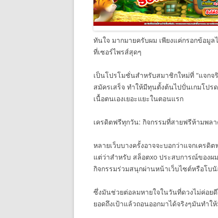
ทันใจ มากมายครับผม เพียงแค่กรอกข้อมูลไม่
ที่เซอร์ไพรส์สุดๆ
เป็นโปรโมชั่นสำหรับสมาชิกใหม่ที่ “แจกจ
สมัครเสร็จ ทำให้มีทุนตั้งต้นไปปั่นเกมโป
เนื้อตนเองเยอะแยะในตอนแรก
เครดิตฟรีทุกวัน: กิจกรรมที่สายฟรีห้ามพล
หลายเว็บบางครั้งอาจจะบอกว่าแจกเครดิตฟ
แต่ว่าสำหรับ สล็อตxo ประสบการณ์ของผมคือ
กิจกรรมร่วมสนุกผ่านหน้าเว็บไซต์หรือโบน
ซึ่งมันช่วยต่อลมหายใจในวันที่ดวงไม่ค่อยดี
ยอดถึงเป้าแล้วถอนออกมาได้จริงๆมันทำให้มีค