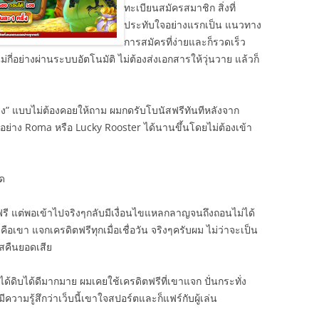
ทะเบียนสมัครสมาชิก สิ่งที่
ประทับใจอย่างแรกเป็น แนวทาง
การสมัครที่ง่ายและก็รวดเร็ว
กี่อย่างผ่านระบบอัตโนมัติ ไม่ต้องส่งเอกสารให้วุ่นวาย แล้วก็
ริง” แบบไม่ต้องคอยให้ถาม ผมกดรับโบนัสฟรีทันทีหลังจาก
รดอย่าง Roma หรือ Lucky Rooster ได้นานขึ้นโดยไม่ต้องเข้า
าด
รี แต่พอเข้าไปจริงๆกลับมีเงื่อนไขแหลกลาญจนถึงถอนไม่ได้
เขา แจกเครดิตฟรีทุกเมื่อเชื่อวัน จริงๆครับผม ไม่ว่าจะเป็น
ัสคืนยอดเสีย
ได้ดิบได้ดีมากมาย ผมเคยใช้เครดิตฟรีที่เขาแจก ปั่นกระทั่ง
วามรู้สึกว่าเว็บนี้เขาใจสปอร์ตและก็แฟร์กับผู้เล่น