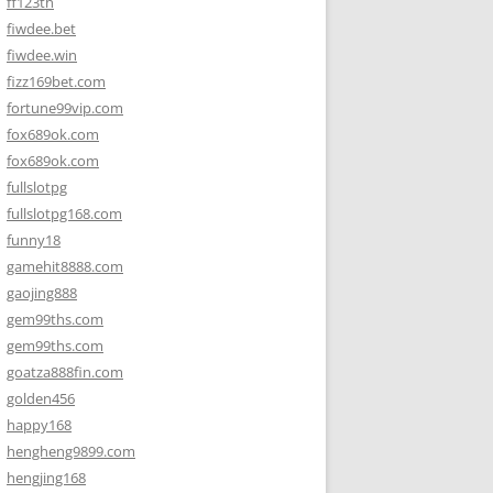
ff123th
fiwdee.bet
fiwdee.win
fizz169bet.com
fortune99vip.com
fox689ok.com
fox689ok.com
fullslotpg
fullslotpg168.com
funny18
gamehit8888.com
gaojing888
gem99ths.com
gem99ths.com
goatza888fin.com
golden456
happy168
hengheng9899.com
hengjing168