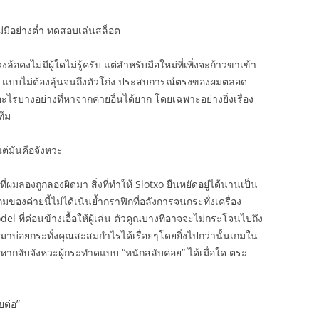
่มีอย่างต่ำ ทดสอบเล่นสล็อต
ล้อคงไม่มีผู้ใดไม่รู้ครับ แต่สำหรับมือใหม่ที่เพิ่งจะก้าวขาเข้า
น” แบบไม่ต้องลุ้นจนถึงตัวโก่ง ประสบการณ์ตรงของผมตลอด
์อะไรบางอย่างที่หาจากค่ายอื่นได้ยาก โดยเฉพาะอย่างยิ่งเรื่อง
ทึม
ต่มันคือจังหวะ
มลองถูกลองผิดมา สิ่งที่ทำให้ Slotxo ยืนหยัดอยู่ได้นานเป็น
งค่ายนี้ไม่ได้เน้นย้ำกราฟิกที่อลังการจนกระทั่งเครื่อง
l ที่ค่อนข้างเอื้อให้ผู้เล่น ตัวคูณบางทีอาจจะไม่กระโจนไปถึง
นมาบ่อยกระทั่งคุณสะสมกำไรได้เรื่อยๆโดยยิ่งไปกว่านั้นเกมใน
ากจับจังหวะผู้กระทำดแบบ “หนักสลับค่อย” ได้เมื่อใด ตระ
ยต่อ”