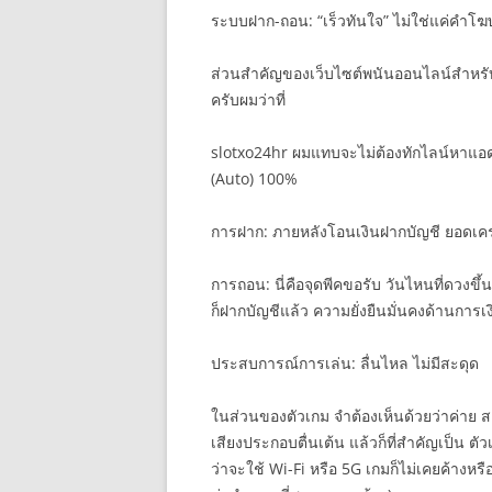
ระบบฝาก-ถอน: “เร็วทันใจ” ไม่ใช่แค่คำโ
ส่วนสำคัญของเว็บไซต์พนันออนไลน์สำหรับ
ครับผมว่าที่
slotxo24hr ผมแทบจะไม่ต้องทักไลน์หาแอด
(Auto) 100%
การฝาก: ภายหลังโอนเงินฝากบัญชี ยอดเคร
การถอน: นี่คือจุดพีคขอรับ วันไหนที่ดวงขึ้
ก็ฝากบัญชีแล้ว ความยั่งยืนมั่นคงด้านการเงิ
ประสบการณ์การเล่น: ลื่นไหล ไม่มีสะดุด
ในส่วนของตัวเกม จำต้องเห็นด้วยว่าค่าย
เสียงประกอบตื่นเต้น แล้วก็ที่สำคัญเป็น ตัว
ว่าจะใช้ Wi-Fi หรือ 5G เกมก็ไม่เคยค้างหรือ