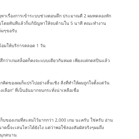
ปัญหาเรื่องการเข้าระบบช่วงตอนดึก ประมาณตี 2 ผมทดลองทัก
โดยทันทีแล้วก็แก้ปัญหาให้จบด้านใน 5 นาที คณะทำงาน
ต็มๆขอรับ
ร้อมให้บริการตลอด 1 วัน
้สึกว่าเกมสล็อตก็คงจะแบบเดียวกันหมด เพียงแค่กดสปินแล้ว
คิดของผมก็แปรไปอย่างสิ้นเชิง สิ่งที่ทำให้ผมถูกใจตั้งแต่วัน
งเลือก” ที่เป็นอันมากจนกระทั่งน่าเหลือเชื่อ
เก็บของเกมที่สะสมไว้มากกว่า 2,000 เกม นะครับ ใช่ครับ อ่าน
าดนี้จะเล่นไหวได้ยังไง แต่ว่าพอใช้ลองสัมผัสจริงๆผมถึง
สนุกสนาน