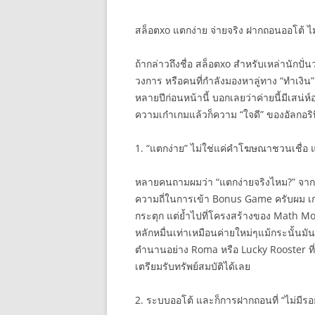
สล็อตxo แตกง่าย จ่ายจริง ฝากถอนออโต้ ไม
ถ้ากล่าวถึงชื่อ สล็อตxo สำหรับเหล่านักปั่นวง
วงการ หรือคนที่กำลังมองหาลู่ทาง “ทำเงิ
หลายปีก่อนหน้านี้ บอกเลยว่าค่ายนี้มีเสน่ห
ความเก๋าเกมแล้วก็ความ “ใจดี” ของอัลกอริ
1. “แตกง่าย” ไม่ใช่แค่คำโฆษณาชวนเชื่อ แ
หลายคนถามผมว่า “แตกง่ายจริงไหม?” จากที่ผ
ความถี่ในการเข้า Bonus Game ครับผม เกมขอ
กระตุก แต่ย้ำไปที่โครงสร้างของ Math Mode
หลักหมื่นเท่าเหมือนค่ายใหม่ๆแม้กระนั้นมั
ตำนานอย่าง Roma หรือ Lucky Rooster ที่ห
เตรียมรับทรัพย์สมบัติได้เลย
2. ระบบออโต้ และก็การฝากถอนที่ “ไม่มีรอ